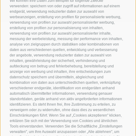
Wir können Ihre Daten zum Beispiel für folgende Zwecke
verwenden: speichern von oder zugriff auf informationen auf einem
endgerät, verwendung reduzierter daten zur auswahl von
werbeanzeigen, erstellung von profilen für personalisierte werbung,
verwendung von profilen zur auswahl personalisierter werbung,
erstellung von profilen zur personalisierung von inhalten,
verwendung von profilen zur auswahl personalisierter inhalte,
SERVICE
messung der werbeleistung, messung der performance von inhalten,
analyse von zielgruppen durch statistiken oder kombinationen von
Wetter
daten aus verschiedenen quellen, entwicklung und verbesserung
der angebote, verwendung reduzierter daten zur auswahl von
Newsletter
inhalten, gewährleistung der sicherheit, verhinderung und
aufdeckung von betrug und fehlerbehebung, bereitstellung und
Angebote
anzeige von werbung und inhalten, ihre entscheidungen zum
Preise
datenschutz speichern und übermitteln, abgleichung und
kombination von daten aus unterschiedlichen quellen, verknüpfung
verschiedener endgeräte, identifikation von endgeräten anhand
automatisch übermittelter informationen, verwendung genauer
ADRESSE
standortdaten, geräte anhand von aktiv angeforderten informationen
identifizieren. Es steht Ihnen frei, Ihre Zustimmung zu erteilen, zu
Feldweg 2
verweigern oder zu widerrufen, ohne dass dies zu wesentlichen
Einschränkungen führt. Wenn Sie auf „Cookies akzeptieren" klicken,
I-
39050
St. Pauls / Eppan
erklären Sie sich mit der Verwendung von Cookies und ähnlichen
Tel
+39 0471 662299
Tools einverstanden. Verwenden Sie die Schaltfläche „Einstellungen
verwalten", um Ihre Auswahl anzupassen oder „Alle ablehnen", um
info@hotel-