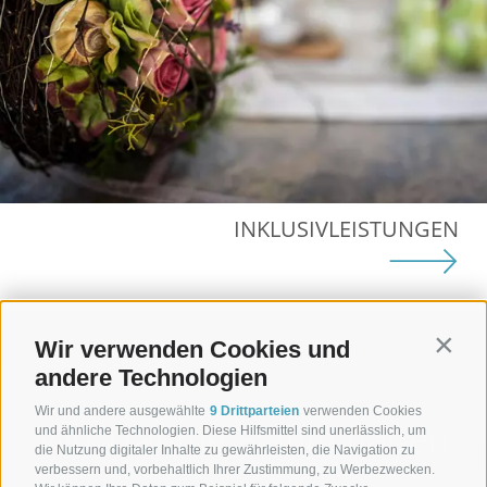
INKLUSIVLEISTUNGEN
Wir verwenden Cookies und
Contin
andere Technologien
Wir und andere ausgewählte
9 Drittparteien
verwenden Cookies
Wo Träume Raum haben
und ähnliche Technologien. Diese Hilfsmittel sind unerlässlich, um
die Nutzung digitaler Inhalte zu gewährleisten, die Navigation zu
verbessern und, vorbehaltlich Ihrer Zustimmung, zu Werbezwecken.