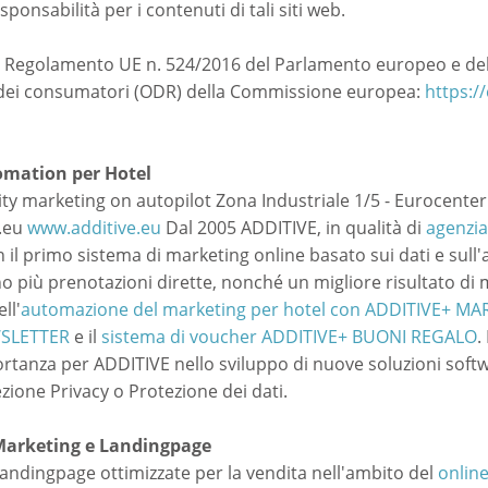
nsabilità per i contenuti di tali siti web.
el Regolamento UE n. 524/2016 del Parlamento europeo e del 
e dei consumatori (ODR) della Commissione europea:
https:/
omation per Hotel
 marketing on autopilot Zona Industriale 1/5 - Eurocenter I 
e.eu
www.additive.eu
Dal 2005 ADDITIVE, in qualità di
agenzia
 il primo sistema di marketing online basato sui dati e sul
ono più prenotazioni dirette, nonché un migliore risultato di 
ll'
automazione del marketing per hotel con ADDITIVE+ 
WSLETTER
e il
sistema di voucher ADDITIVE+ BUONI REGALO
.
tanza per ADDITIVE nello sviluppo di nuove soluzioni softwa
ezione Privacy o Protezione dei dati.
arketing e Landingpage
andingpage ottimizzate per la vendita nell'ambito del
onlin