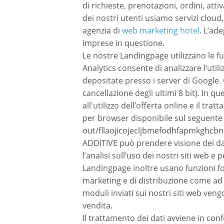
di richieste, prenotazioni, ordini, att
dei nostri utenti usiamo servizi cloud,
agenzia di
web marketing hotel
. L’ade
imprese in questione.
Le nostre Landingpage utilizzano le fu
Analytics consente di analizzare l’util
depositate presso i server di Google.
cancellazione degli ultimi 8 bit). In qu
all'utilizzo dell’offerta online e il t
per browser disponibile sul seguente
out/fllaojicojecljbmefodhfapmkghcb
ADDITIVE può prendere visione dei dati
l’analisi sull’uso dei nostri siti web e
Landingpage inoltre usano funzioni forn
marketing e di distribuzione come ad 
moduli inviati sui nostri siti web ven
vendita.
Il trattamento dei dati avviene in conf