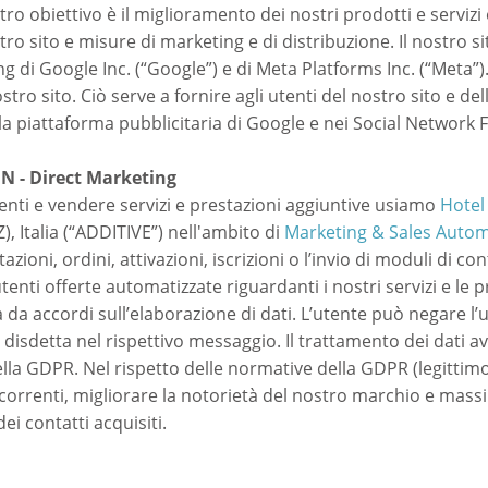
stro obiettivo è il miglioramento dei nostri prodotti e serviz
nostro sito e misure di marketing e di distribuzione. Il nostro
ng di Google Inc. (“Google”) e di Meta Platforms Inc. (“Meta”
ostro sito. Ciò serve a fornire agli utenti del nostro sito e 
sulla piattaforma pubblicitaria di Google e nei Social Networ
- Direct Marketing
ienti e vendere servizi e prestazioni aggiuntive usiamo
Hotel
), Italia (“ADDITIVE”) nell'ambito di
Marketing & Sales Autom
azioni, ordini, attivazioni, iscrizioni o l’invio di moduli di 
utenti offerte automatizzate riguardanti i nostri servizi e le
lta da accordi sull’elaborazione di dati. L’utente può negare l’
 disdetta nel rispettivo messaggio. Il trattamento dei dati av
della GDPR. Nel rispetto delle normative della GDPR (legitti
ncorrenti, migliorare la notorietà del nostro marchio e mas
dei contatti acquisiti.