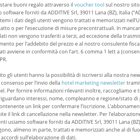
istare buoni regalo attraverso il
voucher tool
sul nostro sito
 software forniti da ADDITIVE Srl, 39011 Lana (BZ), Italia (“A
stemi i dati degli utenti vengono trattati e memorizzati nell’UE
atto o per l’esecuzione di misure precontrattuali. In mancan
dati non vengono trasferiti a terzi, ad eccezione della trasmiss
gamento per l’addebito del prezzo e al nostro consulente fisc
dati avviene in conformità con l’art. 6 comma 1 lett a (consen
DPR.
ito gli utenti hanno la possibilità di iscriversi alla nostra n
l consenso per l’invio della
hotel marketing newsletter
tramit
l. Per fornire informazioni rilevanti inoltre, raccogliamo e
 riguardano interessi, nome, compleanno e regione/stato di
l contenente un link per confermare l’iscrizione. L’abboname
e il link di cancellazione nella newsletter. Per l’elaborazion
tenti usiamo software forniti da ADDITIVE Srl, 39011 Lana (BZ)
engono, almeno in parte, trattati e memorizzati anche al di fuo
a accordi sull’elaborazione di dati.