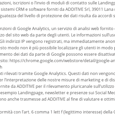
ivazioni, iscrizioni o l’invio di moduli di contatto sulle Land
 sistemi CRM e software forniti da ADDITIVE Srl, 39011 Lana (B
guatezza del livello di protezione dei dati risulta da accordi 
nzioni di Google Analytics, un servizio di analisi web fornito
izzo del sito web da parte degli utenti. Le informazioni sull’
 Gli indirizzi IP vengono registrati, ma immediatamente anon
esto modo non è più possibile localizzare gli utenti in modo pr
rattamento dei dati da parte di Google possono essere disattiva
 sito: https://chrome.google.com/webstore/detail/google-ana
nh
 rilevati tramite Google Analytics. Questi dati non vengono ut
 per l’interpretazione delle nostre misure di marketing e di dis
ite da ADDITIVE per il rilevamento pluricanale sull’utilizzo 
esempio Landingpage, newsletter e presenze sui Social Media.
gono anche trasmesse ad ADDITIVE al fine di valutare e ottim
ormità con l’art. 6 comma 1 lett f (legittimo interesse) dell