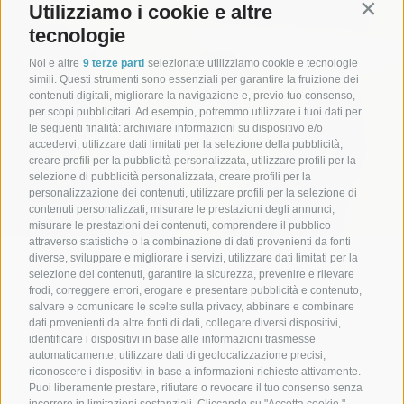
Utilizziamo i cookie e altre
Contin
tecnologie
Noi e altre
9 terze parti
selezionate utilizziamo cookie e tecnologie
simili. Questi strumenti sono essenziali per garantire la fruizione dei
contenuti digitali, migliorare la navigazione e, previo tuo consenso,
per scopi pubblicitari. Ad esempio, potremmo utilizzare i tuoi dati per
le seguenti finalità: archiviare informazioni su dispositivo e/o
accedervi, utilizzare dati limitati per la selezione della pubblicità,
creare profili per la pubblicità personalizzata, utilizzare profili per la
selezione di pubblicità personalizzata, creare profili per la
personalizzazione dei contenuti, utilizzare profili per la selezione di
contenuti personalizzati, misurare le prestazioni degli annunci,
misurare le prestazioni dei contenuti, comprendere il pubblico
attraverso statistiche o la combinazione di dati provenienti da fonti
diverse, sviluppare e migliorare i servizi, utilizzare dati limitati per la
selezione dei contenuti, garantire la sicurezza, prevenire e rilevare
|
Hotel Weingarten
relax & chill
Laghetto balneabile
frodi, correggere errori, erogare e presentare pubblicità e contenuto,
salvare e comunicare le scelte sulla privacy, abbinare e combinare
GRANDIOSO!
dati provenienti da altre fonti di dati, collegare diversi dispositivi,
identificare i dispositivi in base alle informazioni trasmesse
automaticamente, utilizzare dati di geolocalizzazione precisi,
HOTEL CON LAGHETTO BALNEABILE
riconoscere i dispositivi in base a informazioni richieste attivamente.
Puoi liberamente prestare, rifiutare o revocare il tuo consenso senza
incorrere in limitazioni sostanziali. Cliccando su "Accetta cookie,"