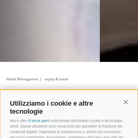
|
Hotel Weingarten
enjoy & taste
ENJOY & TASTE
Utilizziamo i cookie e altre
Contin
L'ARTE DI ASSAPORARE
tecnologie
Noi e altre
9 terze parti
selezionate utilizziamo cookie e tecnologie
simili. Questi strumenti sono essenziali per garantire la fruizione dei
Bruschetta e canederli, Prosecco e Lagrein, leggerezza
contenuti digitali, migliorare la navigazione e, previo tuo consenso,
per scopi pubblicitari. Ad esempio, potremmo utilizzare i tuoi dati per