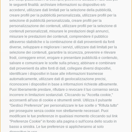
mediterranea e aromi di montagna: mmmmh, che buono!
le seguenti finalità: archiviare informazioni su dispositivo e/o
accedervi, utilizzare dati limitati per la selezione della pubblicità,
Se non hai mai fatto colazione o cenato sul laghetto, non
creare profili per la pubblicità personalizzata, utilizzare profili per la
sai cosa ti perdi!
selezione di pubblicità personalizzata, creare profili per la
personalizzazione dei contenuti, utilizzare profili per la selezione di
contenuti personalizzati, misurare le prestazioni degli annunci,
misurare le prestazioni dei contenuti, comprendere il pubblico
attraverso statistiche o la combinazione di dati provenienti da fonti
diverse, sviluppare e migliorare i servizi, utilizzare dati limitati per la
selezione dei contenuti, garantire la sicurezza, prevenire e rilevare
frodi, correggere errori, erogare e presentare pubblicità e contenuto,
salvare e comunicare le scelte sulla privacy, abbinare e combinare
dati provenienti da altre fonti di dati, collegare diversi dispositivi,
identificare i dispositivi in base alle informazioni trasmesse
automaticamente, utilizzare dati di geolocalizzazione precisi,
riconoscere i dispositivi in base a informazioni richieste attivamente.
Puoi liberamente prestare, rifiutare o revocare il tuo consenso senza
incorrere in limitazioni sostanziali. Cliccando su "Accetta cookie,"
acconsenti all'uso di cookie e strumenti simili. Utilizza il pulsante
"Gestisci Preferenze" per personalizzare le tue scelte o "Rifiuta tutto"
per proseguire senza cookie non strettamente necessari. Puoi
modificare le tue preferenze in qualsiasi momento cliccando sul link
"Preferenze Cookie" in fondo alla pagina o sull'icona dello scudo in
basso a sinistra. Le tue preferenze si applicheranno al solo
dispositivo in uso.